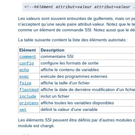
<!--#
élément
attribut
=
valeur
attribut
=
valeur
.
Les valeurs sont souvent entourées de guillemets, mais on pe
n'acceptent qu'une seule paire attribut-valeur. Notez que le 
comme un élément de commande SSI. Notez aussi que le dél
La table suivante contient la liste des éléments autorisés :
Elément
Description
commentaire SSI
comment
configure les formats de sortie
config
affiche le contenu de variables
echo
exécute des programmes externes
exec
affiche la taille d'un fichier
fsize
affiche la date de dernière modification d'un fichie
flastmod
inclut un fichier
include
affiche toutes les variables disponibles
printenv
définit la valeur d'une variable
set
Les éléments SSI peuvent être définis par d'autres modules
module est chargé.