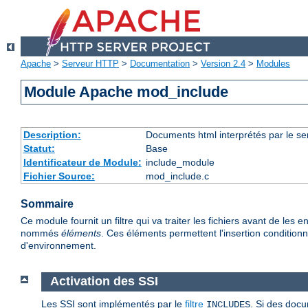
Apache
>
Serveur HTTP
>
Documentation
>
Version 2.4
>
Modules
Module Apache mod_include
Description:
Documents html interprétés par le se
Statut:
Base
Identificateur de Module:
include_module
Fichier Source:
mod_include.c
Sommaire
Ce module fournit un filtre qui va traiter les fichiers avant de l
nommés
éléments
. Ces éléments permettent l'insertion conditionne
d'environnement.
Activation des SSI
Les SSI sont implémentés par le
filtre
. Si des docu
INCLUDES