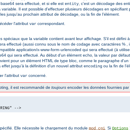
base64 sera effectué, et si elle est
, c'est un décodage des ent
entity
 variable. Il est possible d'effectuer plusieurs décodages en spécifiant
les jusqu'au prochain attribut de décodage, ou la fin de l'élément.
récéder
l'attribut
correspondant.
var
spéciaux que la variable contient avant leur affichage. S'il est défini 
ra effectué (aussi connu sous le nom de codage avec caractères % , il
mpatible application/x-www-form-urlencoded qui sera effectué (à utilis
e64 qui sera effectué. Au début d'un élément
, la valeur par défau
echo
vient pour un élément HTML de type bloc, comme le paragraphe d'un te
a effet jusqu'à la définition d'un nouvel attribut
ou la fin de l'
encoding
r l'attribut
concerné.
var
ripting, il est recommandé de
toujours
encoder les données fournies par l
TRING" -->
pécifié. Elle nécessite le chargement du module
. Si
mod_cgi
Options