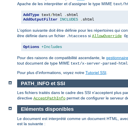
Apache de les interpréter et d'assigner le type MIME
text/h
AddType
 text
/
html 
.
AddOutputFilter
INCLUDES
.
shtml
L'option suivante doit être définie pour les répertoires qui c
être définie dans un fichier
si
.htaccess
AllowOverride
Op
Options
+Includes
Pour des raisons de compatibilité ascendante, le
gestionnair
tout document de type MIME
text/x-server-parsed-html
Pour plus d'informations, voyez notre
Tutoriel SSI
.
PATH_INFO et SSI
Les fichiers traités dans le cadre des SSI n'acceptent plus p
directive
permet de configurer le serveur de
AcceptPathInfo
Eléments disponibles
Le document est interprété comme un document HTML, ave
est la suivante :