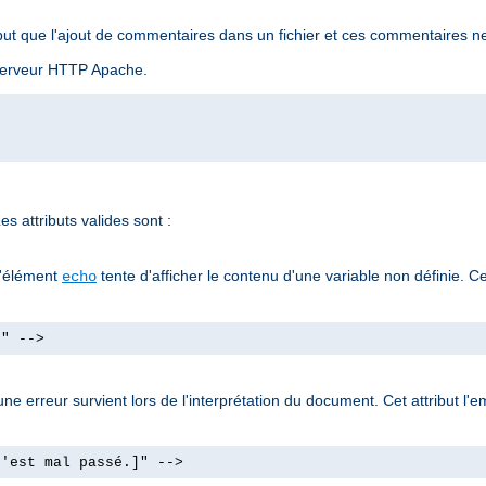
ut que l'ajout de commentaires dans un fichier et ces commentaires ne
u serveur HTTP Apache.
s attributs valides sont :
l'élément
tente d'afficher le contenu d'une variable non définie. Ce
echo
]" -->
e erreur survient lors de l'interprétation du document. Cet attribut l'e
s'est mal passé.]" -->