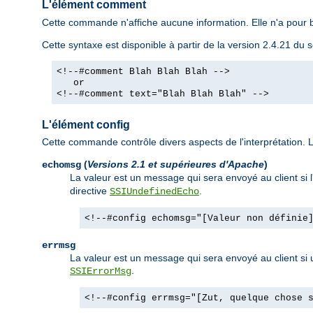
L'élément comment
Cette commande n'affiche aucune information. Elle n'a pour b
Cette syntaxe est disponible à partir de la version 2.4.21 d
<!--#comment Blah Blah Blah -->
or
<!--#comment text="Blah Blah Blah" -->
L'élément config
Cette commande contrôle divers aspects de l'interprétation. Le
(
Versions 2.1 et supérieures d'Apache
)
echomsg
La valeur est un message qui sera envoyé au client si 
directive
.
SSIUndefinedEcho
<!--#config echomsg="[Valeur non définie
errmsg
La valeur est un message qui sera envoyé au client si un
.
SSIErrorMsg
<!--#config errmsg="[Zut, quelque chose 