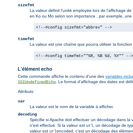
sizefmt
La valeur définit l'unité employée lors de l'affichage de 
en Ko ou Mo selon son importance ; par exemple, une ta
<!--#config sizefmt="abbrev" -->
timefmt
La valeur est une chaîne que pourra utiliser la fonctio
<!--#config timefmt=""%R, %B %d, %Y"" --
L'élément echo
Cette commande affiche le contenu d'une des
variables incl
. Le format d'affichage des dates est défin
SSIUndefinedEcho
Attributs:
var
La valeur est le nom de la variable à afficher.
decoding
Spécifie si Apache doit effectuer un décodage dans la v
n'est effectué. Si la valeur est
, un décodage de type
url
valeur est
, c'est un décodage des élémen
urlencoded