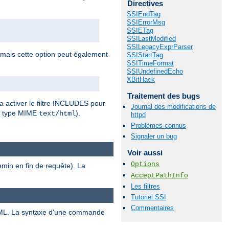
Directives
SSIEndTag
SSIErrorMsg
SSIETag
SSILastModified
SSILegacyExprParser
 mais cette option peut également
SSIStartTag
SSITimeFormat
SSIUndefinedEcho
XBitHack
Traitement des bugs
a activer le filtre INCLUDES pour
Journal des modifications de
r type MIME
).
text/html
httpd
Problèmes connus
Signaler un bug
Voir aussi
Options
emin en fin de requête). La
AcceptPathInfo
Les filtres
Tutoriel SSI
Commentaires
ML. La syntaxe d'une commande