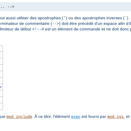
.. -->
ut aussi utiliser des apostrophes (
) ou des apostrophes inverses (
)
'
`
terminateur de commentaire (
) doit être précédé d'un espace afin d'ê
-->
imiteur de début
est
un
élément de commande et ne doit donc p
<!--#
r
 que
. À ce titre, l'élément
est fourni par
, et
mod_include
exec
mod_cgi