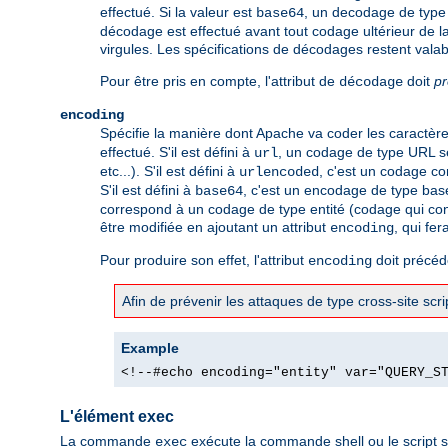
effectué. Si la valeur est
, un decodage de type 
base64
décodage est effectué avant tout codage ultérieur de la
virgules. Les spécifications de décodages restent valab
Pour être pris en compte, l'attribut de
doit
p
décodage
encoding
Spécifie la manière dont Apache va coder les caractères 
effectué. S'il est défini à
, un codage de type URL se
url
etc...). S'il est défini à
, c'est un codage co
urlencoded
S'il est défini à
, c'est un encodage de type bas
base64
correspond à un codage de type entité (codage qui con
être modifiée en ajoutant un attribut
, qui fer
encoding
Pour produire son effet, l'attribut
doit précéde
encoding
Afin de prévenir les attaques de type cross-site sc
Example
<!--#echo encoding="entity" var="QUERY_S
L'élément exec
La commande
exécute la commande shell ou le script s
exec