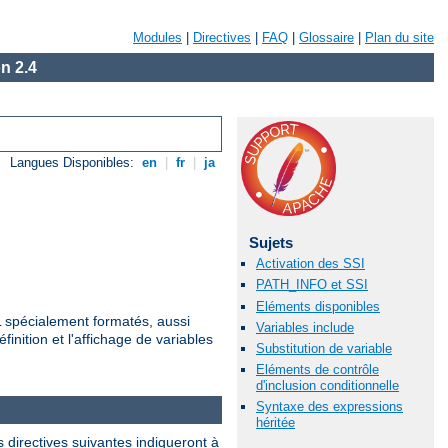
Modules
|
Directives
|
FAQ
|
Glossaire
|
Plan du site
n 2.4
Langues Disponibles:
en
|
fr
|
ja
Sujets
Activation des SSI
PATH_INFO et SSI
Eléments disponibles
ML spécialement formatés, aussi
Variables include
finition et l'affichage de variables
Substitution de variable
Eléments de contrôle
d'inclusion conditionnelle
Syntaxe des expressions
héritée
 directives suivantes indiqueront à