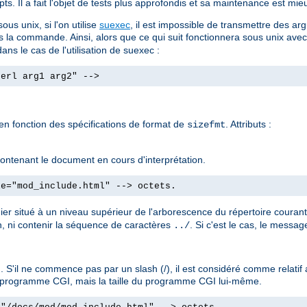
ts. Il a fait l'objet de tests plus approfondis et sa maintenance est mieu
us unix, si l'on utilise
suexec
, il est impossible de transmettre des
s la commande. Ainsi, alors que ce qui suit fonctionnera sous unix ave
ans le cas de l'utilisation de suexec :
perl arg1 arg2" -->
 en fonction des spécifications de format de
. Attributs :
sizefmt
e contenant le document en cours d'interprétation.
le="mod_include.html" --> octets.
hier situé à un niveau supérieur de l'arborescence du répertoire couran
, ni contenir la séquence de caractères
. Si c'est le cas, le messa
../
 S'il ne commence pas par un slash (/), il est considéré comme relati
'un programme CGI, mais la taille du programme CGI lui-même.