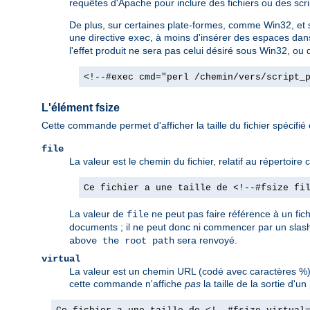
requêtes d'Apache pour inclure des fichiers ou des scrip
De plus, sur certaines plate-formes, comme Win32, et so
une directive
, à moins d'insérer des espaces dan
exec
l'effet produit ne sera pas celui désiré sous Win32, ou d
<!--#exec cmd="perl /chemin/vers/script_
L'élément fsize
Cette commande permet d'afficher la taille du fichier spécifié
file
La valeur est le chemin du fichier, relatif au répertoir
Ce fichier a une taille de <!--#fsize fi
La valeur de
ne peut pas faire référence à un fic
file
documents ; il ne peut donc ni commencer par un slash
sera renvoyé.
above the root path
virtual
La valeur est un chemin URL (codé avec caractères %).
cette commande n'affiche
pas
la taille de la sortie d