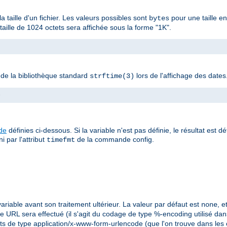
la taille d'un fichier. Les valeurs possibles sont
pour une taille e
bytes
ille de 1024 octets sera affichée sous la forme "1K".
n de la bibliothèque standard
lors de l'affichage des dates
strftime(3)
>
ude
définies ci-dessous. Si la variable n'est pas définie, le résultat est d
i par l'attribut
de la commande config.
timefmt
ariable avant son traitement ultérieur. La valeur par défaut est
, 
none
 URL sera effectué (il s'agit du codage de type %-encoding utilisé dans 
ts de type application/x-www-form-urlencode (que l'on trouve dans les