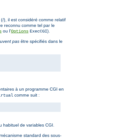
), il est considéré comme relatif
re reconnu comme tel par le
ou l'
).
s
Options
ExecCGI
uvent pas
être spécifiés dans le
mentaires à un programme CGI en
comme suit :
irtual
eu habituel de variables CGI.
e mécanisme standard des sous-