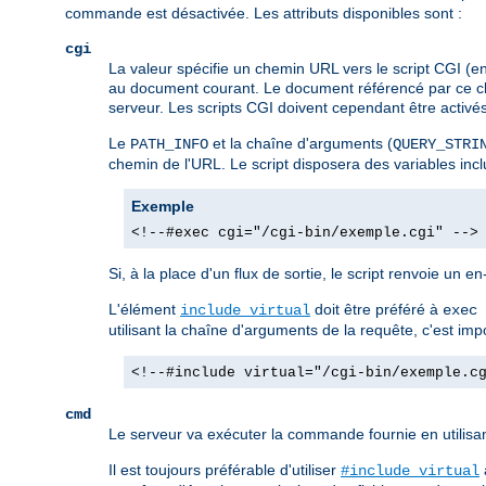
commande est désactivée. Les attributs disponibles sont :
cgi
La valeur spécifie un chemin URL vers le script CGI (e
au document courant. Le document référencé par ce che
serveur. Les scripts CGI doivent cependant être activés d
Le
et la chaîne d'arguments (
PATH_INFO
QUERY_STRI
chemin de l'URL. Le script disposera des variables in
Exemple
<!--#exec cgi="/cgi-bin/exemple.cgi" -->
Si, à la place d'un flux de sortie, le script renvoie un e
L'élément
doit être préféré à
include virtual
exec 
utilisant la chaîne d'arguments de la requête, c'est im
<!--#include virtual="/cgi-bin/exemple.c
cmd
Le serveur va exécuter la commande fournie en utilisa
Il est toujours préférable d'utiliser
#include virtual