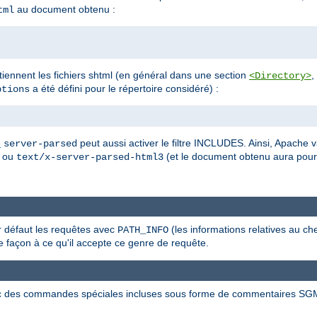
au document obtenu :
tml
ontiennent les fichiers shtml (en général dans une section
,
<Directory>
a été défini pour le répertoire considéré) :
tions
e
peut aussi activer le filtre INCLUDES. Ainsi, Apache v
server-parsed
ou
(et le document obtenu aura pou
text/x-server-parsed-html3
ar défaut les requêtes avec
(les informations relatives au ch
PATH_INFO
 façon à ce qu'il accepte ce genre de requête.
c des commandes spéciales incluses sous forme de commentaires SG