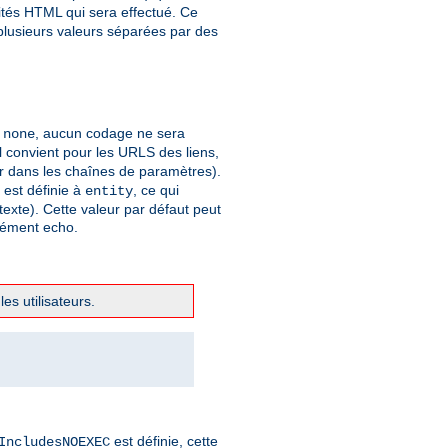
ités HTML qui sera effectué. Ce
 plusieurs valeurs séparées par des
à
, aucun codage ne sera
none
 convient pour les URLS des liens,
er dans les chaînes de paramètres).
t est définie à
, ce qui
entity
xte). Cette valeur par défaut peut
élément echo.
es utilisateurs.
est définie, cette
IncludesNOEXEC