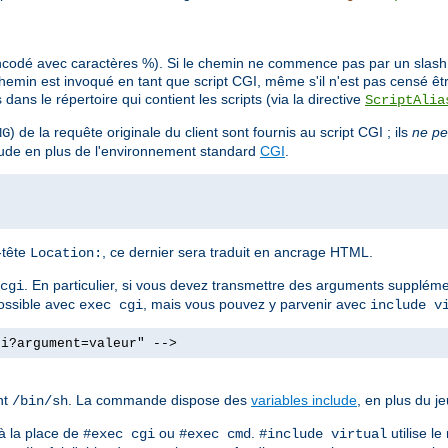
ncodé avec caractères %). Si le chemin ne commence pas par un slash (/
min est invoqué en tant que script CGI, même s'il n'est pas censé êt
ans le répertoire qui contient les scripts (via la directive
ScriptAlia
) de la requête originale du client sont fournis au script CGI ; ils
ne pe
NG
clude en plus de l'environnement standard
CGI
.
n-tête
, ce dernier sera traduit en ancrage HTML.
Location:
. En particulier, si vous devez transmettre des arguments supplé
cgi
possible avec
, mais vous pouvez y parvenir avec
exec cgi
include v
gi?argument=valeur" -->
nt
. La commande dispose des
variables include
, en plus du j
/bin/sh
à la place de
ou
.
utilise l
#exec cgi
#exec cmd
#include virtual