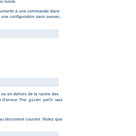
x suivie.
 arguments à une commande dans
c une configuration sans suexec,
t ou en dehors de la racine des
ge d'erreur
The given path was
f au document courant. Notez que